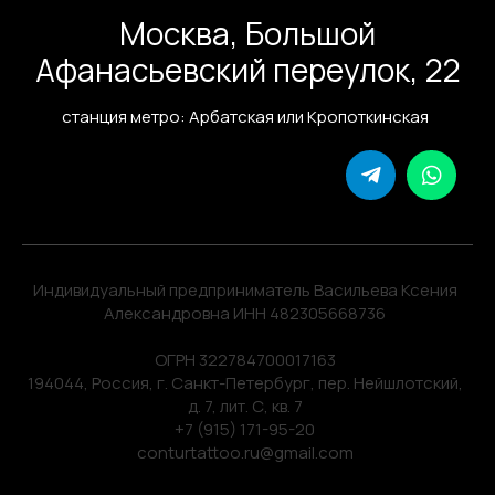
Москва, Большой
Афанасьевский переулок, 22
станция метро: Арбатская или Кропоткинская
Индивидуальный предприниматель Васильева Ксения
Александровна ИНН 482305668736
ОГРН 322784700017163
194044, Россия, г. Санкт-Петербург, пер. Нейшлотский,
д. 7, лит. С, кв. 7
+7 (915) 171-95-20
conturtattoo.ru@gmail.com